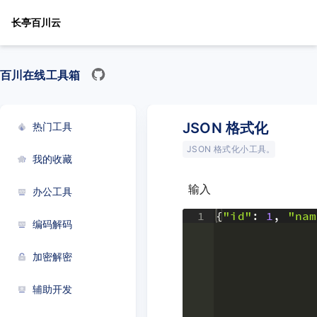
长亭百川云
百川在线工具箱
JSON 格式化
热门工具
JSON 格式化小工具。
我的收藏
输入
办公工具
1
{
"id"
: 
1
,
"nam
编码解码
加密解密
辅助开发